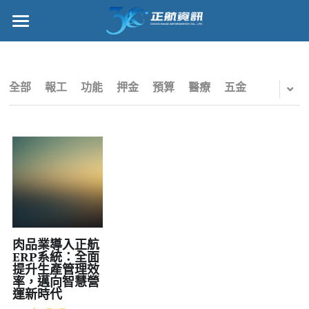
×
部落格分類
正航首頁
所有博客分類
數位轉型
全部
報工
功能
押金
預算
醫療
五金
五金
管理功能
財務
標竿客戶
電子商務
詢問/採購
IPO
客戶服務
專案管理
正航願景
肉品業導入正航
ERP系統：全面
提升生產管理效
雲端
關於正航
率，邁向智慧營
運新時代
打卡
工作機會
搜索