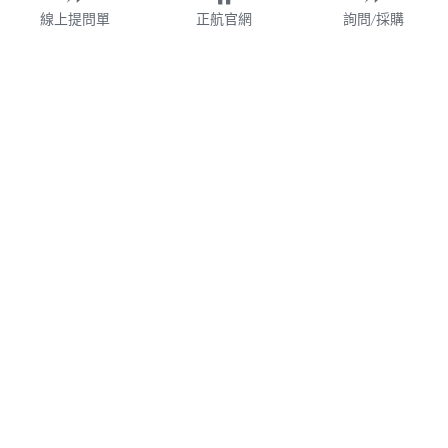
線上提問單
正航官網
詢問/採購
財團法人
WMS
加盟連鎖
鋼鐵業
業務諮詢專線 02-77209699 分機 528
webservice@chi.com.tw
紡織
COPYRIGHT © 2026 CHING HANG INFORMATION 
帳款管理
CO.,LTD. 
正航資訊保留隨時調整產品規格、變更、複製、停止使用及修
改服務內容與相關資訊的權利。中文所提產品名稱，分別隸屬
食品餐飲
該註冊公司所有。產品規格與服務因個案不同有所差異，內容
得隨時更新或調整
請定期查閱
，如有變更恕不另行通知，敬請
食品雲
理解配合。
V7.0
隱私政策