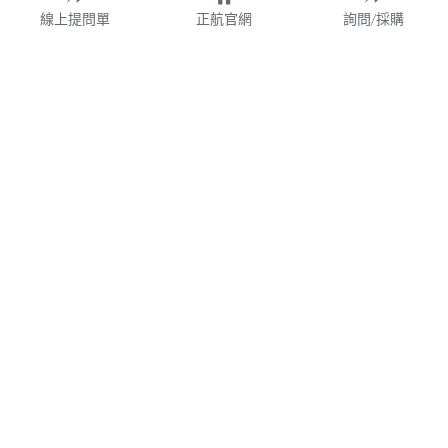
線上提問單
正航官網
詢問/採購
財團法人
WMS
加盟連鎖
鋼鐵業
業務諮詢專線 02-77209699 分機 528
webservice@chi.com.tw
紡織
COPYRIGHT © 2026 CHING HANG INFORMATION 
帳款管理
CO.,LTD. 
正航資訊保留隨時調整產品規格、變更、複製、停止使用及修
改服務內容與相關資訊的權利。中文所提產品名稱，分別隸屬
食品餐飲
該註冊公司所有。產品規格與服務因個案不同有所差異，內容
得隨時更新或調整
請定期查閱
，如有變更恕不另行通知，敬請
食品雲
理解配合。
V7.0
隱私政策