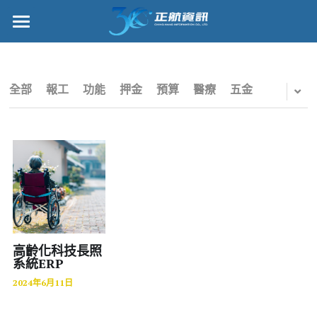
×
部落格分類
正航首頁
所有博客分類
數位轉型
全部
報工
功能
押金
預算
醫療
五金
五金
管理功能
財務
標竿客戶
電子商務
詢問/採購
IPO
客戶服務
專案管理
正航願景
高齡化科技長照
系統ERP
雲端
關於正航
2024年6月11日
打卡
工作機會
搜索