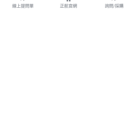
線上提問單
正航官網
詢問/採購
財團法人
WMS
加盟連鎖
鋼鐵業
業務諮詢專線 02-77209699 分機 528
webservice@chi.com.tw
紡織
COPYRIGHT © 2026 CHING HANG INFORMATION 
帳款管理
CO.,LTD. 
正航資訊保留隨時調整產品規格、變更、複製、停止使用及修
改服務內容與相關資訊的權利。中文所提產品名稱，分別隸屬
食品餐飲
該註冊公司所有。產品規格與服務因個案不同有所差異，內容
得隨時更新或調整
請定期查閱
，如有變更恕不另行通知，敬請
食品雲
理解配合。
V7.0
隱私政策