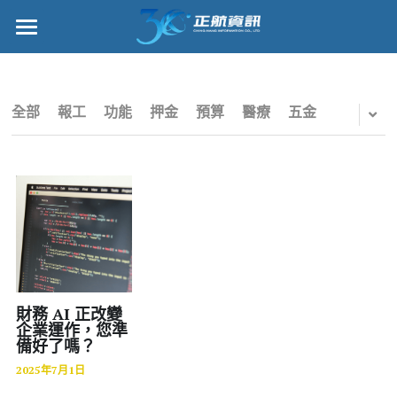
×
部落格分類
正航首頁
所有博客分類
數位轉型
全部
報工
功能
押金
預算
醫療
五金
五金
管理功能
財務
標竿客戶
電子商務
詢問/採購
IPO
客戶服務
專案管理
正航願景
財務 AI 正改變
企業運作，您準
備好了嗎？
雲端
關於正航
2025年7月1日
打卡
工作機會
搜索